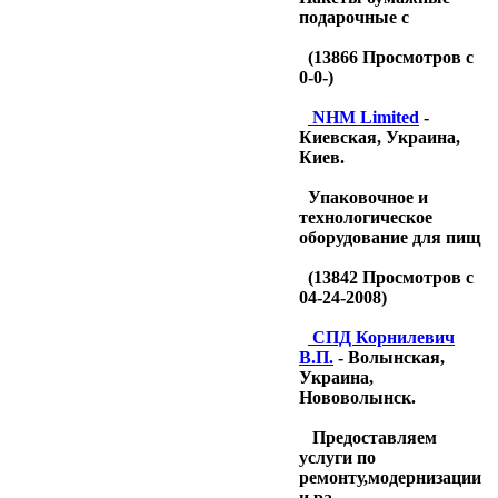
подарочные с
(
13866
Просмотров с
0-0-)
NHM Limited
-
Киевская, Украина,
Киев.
Упаковочное и
технологическое
оборудование для пищ
(
13842
Просмотров с
04-24-2008)
CПД Корнилевич
В.П.
- Волынская,
Украина,
Нововолынск.
Предоставляем
услуги по
ремонту,модернизации
и ра