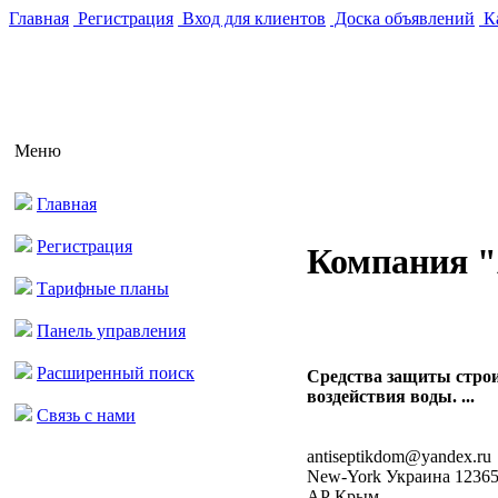
Главная
Регистрация
Вход для клиентов
Доска объявлений
Ка
Меню
Главная
Регистрация
Компания 
Тарифные планы
Панель управления
Расширенный поиск
Средства защиты строи
воздействия воды. ...
Связь с нами
antiseptikdom@yandex.ru
New-York Украина 1236
АР Крым