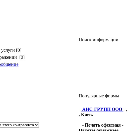
Поиск информации
услуги [0]
бражений [0]
ообщение
Популярные фирмы
АИС-ГРУПП ООО
- ,
, Киев.
- Печать офсетная -
Пакеты бумажные