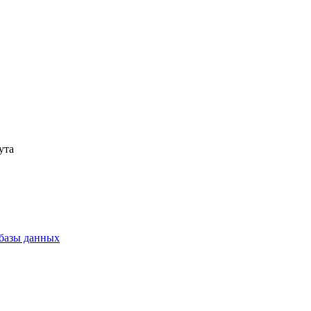
ута
 базы данных