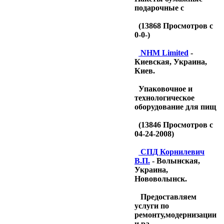
подарочные с
(
13868
Просмотров с
0-0-)
NHM Limited
-
Киевская, Украина,
Киев.
Упаковочное и
технологическое
оборудование для пищ
(
13846
Просмотров с
04-24-2008)
CПД Корнилевич
В.П.
- Волынская,
Украина,
Нововолынск.
Предоставляем
услуги по
ремонту,модернизации
и ра