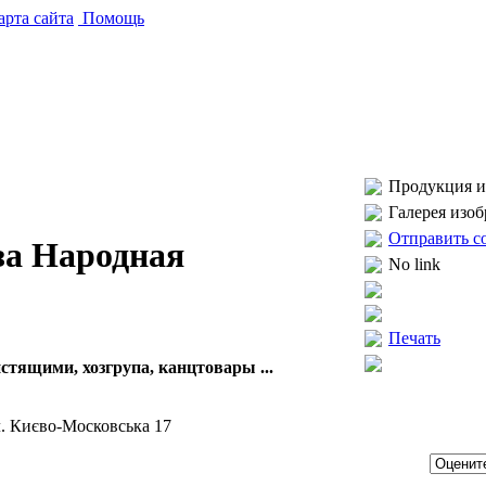
рта сайта
Помощь
Продукция и 
Галерея изо
Отправить с
за Народная
No link
Печать
тящими, хозгрупа, канцтовары ...
ул. Києво-Московська 17