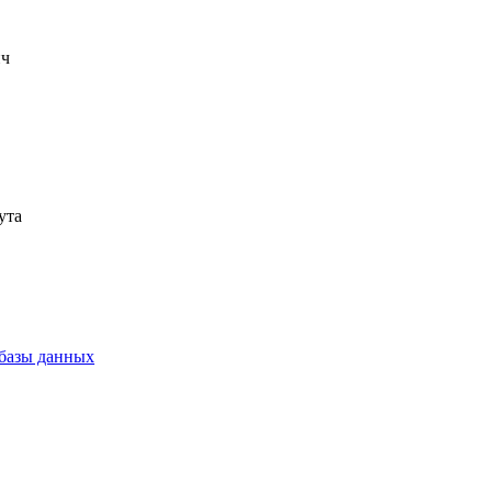
ич
ута
 базы данных