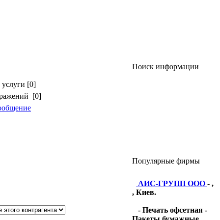
Поиск информации
услуги [0]
бражений [0]
ообщение
Популярные фирмы
АИС-ГРУПП ООО
- ,
, Киев.
- Печать офсетная -
Пакеты бумажные