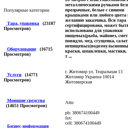
металлическими ручками бел
прозрачные, белые с синими
Популярные категории
крышками или любого цвета 
желанию заказчика. Вся тара
Тара, упаковка
(
23187
сертифицирована, может быт
Просмотров)
использована для упаковки
пищевых(рыба, майонез, смет
повидло, мед, сгущенка, салат
непищевых(водоэмульсионны
Оборудование
(
16715
краски, шпаклевки, мастики, 
Просмотров)
т ...
г. Житомир ул. Теаральная 13
Услуги
(
14771
Житомир Украина 10014
Просмотров)
Житомирская
Моющие средства
Attn:
(
14651
Просмотров)
ph: 380674100449
fax:
cell: 380674100449
Бизнес-информация