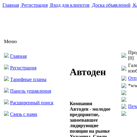
Главная
Регистрация
Вход для клиентов
Доска объявлений
Ка
Меню
Про
Главная
[0]
Гал
Регистрация
Автоден
изо
Отп
Тарифные планы
*w
Панель управления
Расширенный поиск
Компания
Печ
Автоден - молодое
Связь с нами
предприятие,
завоевавшее
лидирующие
позиции на рынке
Украины. Среди