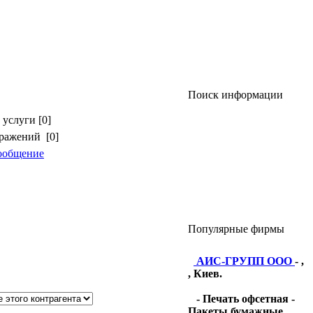
Поиск информации
услуги [0]
бражений [0]
ообщение
Популярные фирмы
АИС-ГРУПП ООО
- ,
, Киев.
- Печать офсетная -
Пакеты бумажные