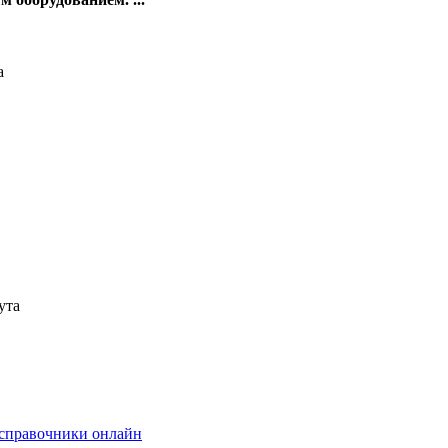
а
ута
 справочники онлайн