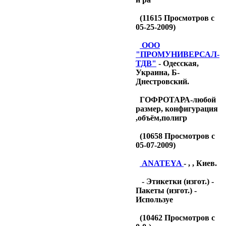
(
11615
Просмотров с
05-25-2009)
OOO
"ПРОМУНИВЕРСАЛ-
ТДB"
- Одесская,
Украина, Б-
Днестровский.
ГОФРОТАРА-любой
размер, конфигурация
,объём,полигр
(
10658
Просмотров с
05-07-2009)
ANATEYA
- , , Киев.
- Этикетки (изгот.) -
Пакеты (изгот.) -
Используе
(
10462
Просмотров с