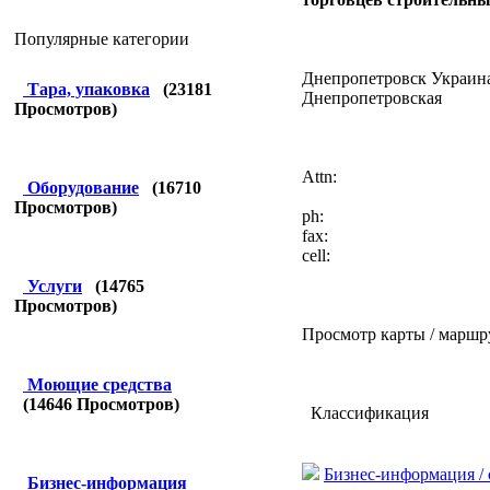
Популярные категории
Днепропетровск Украин
Тара, упаковка
(
23181
Днепропетровская
Просмотров)
Attn:
Оборудование
(
16710
Просмотров)
ph:
fax:
cell:
Услуги
(
14765
Просмотров)
Просмотр карты / маршр
Моющие средства
(
14646
Просмотров)
Классификация
Бизнес-информация /
Бизнес-информация