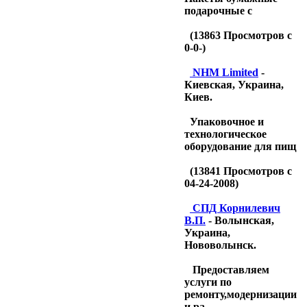
подарочные с
(
13863
Просмотров с
0-0-)
NHM Limited
-
Киевская, Украина,
Киев.
Упаковочное и
технологическое
оборудование для пищ
(
13841
Просмотров с
04-24-2008)
CПД Корнилевич
В.П.
- Волынская,
Украина,
Нововолынск.
Предоставляем
услуги по
ремонту,модернизации
и ра