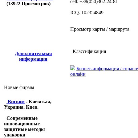
cell: +38(050)362-24-81
(
13922
Просмотров)
ICQ: 102354849
Просмотр карты / маршрута
Классификация
Дополнительная
информация
Бизнес-информация / справ
онлайн
Новые фирмы
Виском
- Киевская,
Украина, Киев.
Современные
инновационные
защитные методы
упаковки