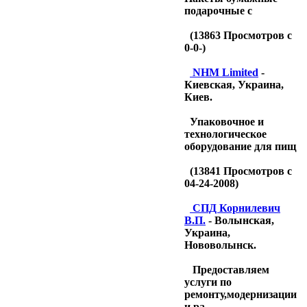
подарочные с
(
13863
Просмотров с
0-0-)
NHM Limited
-
Киевская, Украина,
Киев.
Упаковочное и
технологическое
оборудование для пищ
(
13841
Просмотров с
04-24-2008)
CПД Корнилевич
В.П.
- Волынская,
Украина,
Нововолынск.
Предоставляем
услуги по
ремонту,модернизации
и ра