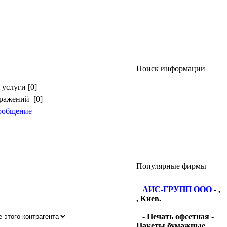
Поиск информации
услуги [0]
бражений [0]
ообщение
Популярные фирмы
АИС-ГРУПП ООО
- ,
, Киев.
- Печать офсетная -
Пакеты бумажные