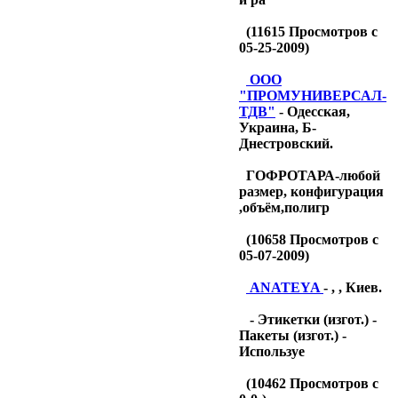
(
11615
Просмотров с
05-25-2009)
OOO
"ПРОМУНИВЕРСАЛ-
ТДB"
- Одесская,
Украина, Б-
Днестровский.
ГОФРОТАРА-любой
размер, конфигурация
,объём,полигр
(
10658
Просмотров с
05-07-2009)
ANATEYA
- , , Киев.
- Этикетки (изгот.) -
Пакеты (изгот.) -
Используе
(
10462
Просмотров с