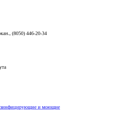
кан., (8050) 446-20-34
ута
дезинфицирующие и моющие