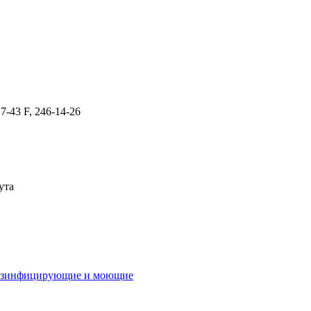
17-43 F, 246-14-26
ута
дезинфицирующие и моющие