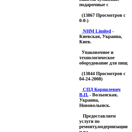
подарочные с
(
13867
Просмотров с
0-0-)
NHM Limited
-
Киевская, Украина,
Киев.
Упаковочное и
технологическое
оборудование для пищ
(
13844
Просмотров с
04-24-2008)
CПД Корнилевич
В.П.
- Волынская,
Украина,
Нововолынск.
Предоставляем
услуги по
ремонту,модернизации
и ра