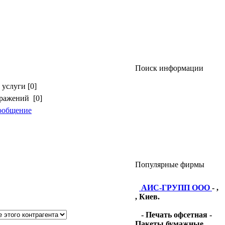
Поиск информации
услуги [0]
бражений [0]
ообщение
Популярные фирмы
АИС-ГРУПП ООО
- ,
, Киев.
- Печать офсетная -
Пакеты бумажные