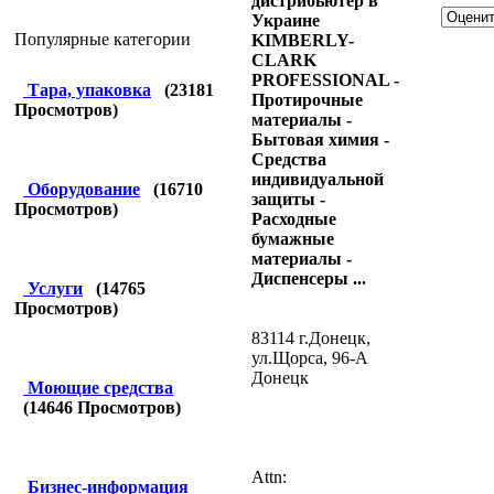
дистрибьютер в
Украине
Популярные категории
KIMBERLY-
CLARK
PROFESSIONAL -
Тара, упаковка
(
23181
Протирочные
Просмотров)
материалы -
Бытовая химия -
Средства
индивидуальной
Оборудование
(
16710
защиты -
Просмотров)
Расходные
бумажные
материалы -
Диспенсеры ...
Услуги
(
14765
Просмотров)
83114 г.Донецк,
ул.Щорса, 96-А
Донецк
Моющие средства
(
14646
Просмотров)
Attn:
Бизнес-информация