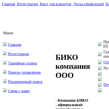
Главная
Регистрация
Вход для клиентов
Доска объявлений
Ка
Меню
Пр
Главная
[0]
Гал
Регистрация
БИКО
из
От
Тарифные планы
компания
No 
Панель управления
ООО
Расширенный поиск
Пе
Связь с нами
- Компания БИКО
- официальный