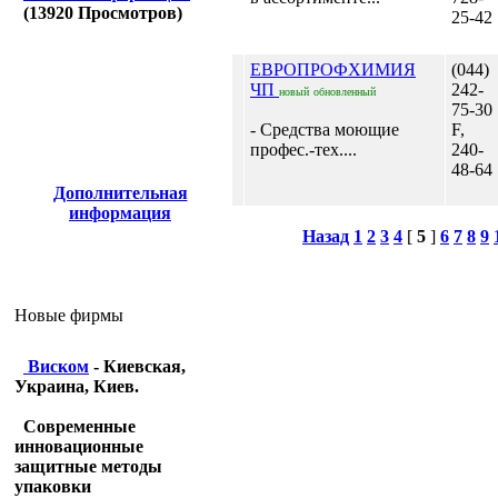
(
13920
Просмотров)
25-42
ЕВРОПРОФХИМИЯ
(044)
ЧП
242-
новый
обновленный
75-30
- Средства моющие
F,
профес.-тех....
240-
48-64
Дополнительная
информация
Назад
1
2
3
4
[
5
]
6
7
8
9
Новые фирмы
Виском
- Киевская,
Украина, Киев.
Современные
инновационные
защитные методы
упаковки