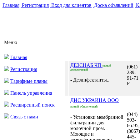
Главная
Регистрация
Вход для клиентов
Доска объявлений
Ка
Меню
Главная
ДЕЗСНАБ ЧП
новый
(061)
Регистрация
обновленный
289-
91-71
- Дезинфектанты...
Тарифные планы
F
Панель управления
ДИС УКРАИНА ООО
Расширенный поиск
новый
обновленный
(044)
Связь с нами
- Установки мембранной
503-
фильтрации для
66-95,
молочной пром. -
(8067)
Моющие и
445-
дезинфицирующие