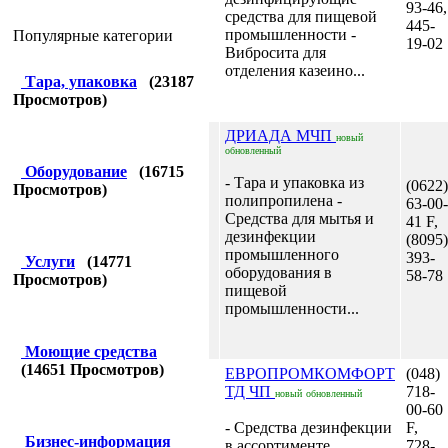
93-46,
средства для пищевой
445-
промышленности -
Популярные категории
19-02
Вибросита для
отделения казеино...
Тара, упаковка
(
23187
Просмотров)
ДРИАДА МЧП
новый
обновленный
Оборудование
(
16715
- Тара и упаковка из
(0622)
Просмотров)
полипропилена -
63-00-
Средства для мытья и
41 F,
дезинфекции
(8095)
промышленного
393-
Услуги
(
14771
оборудования в
58-78
Просмотров)
пищевой
промышленности...
Моющие средства
(
14651
Просмотров)
ЕВРОПРОМКОМФОРТ
(048)
ТД ЧП
718-
новый
обновленный
00-60
- Средства дезинфекции
F,
Бизнес-информация
в ассортименте...
728-