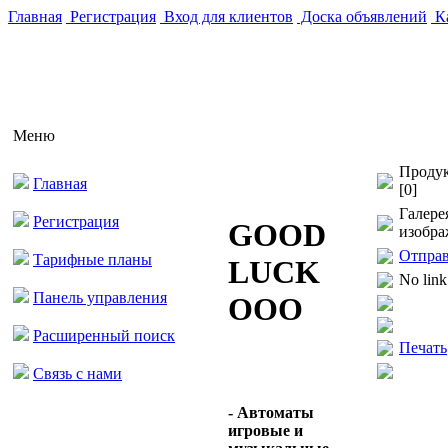
Главная
Регистрация
Вход для клиентов
Доска объявлений
Ка
Меню
Продук
Главная
[0]
Галере
Регистрация
GOOD
изобра
Отправ
Тарифные планы
LUCK
No link
Панель управления
ООО
Расширенный поиск
Печать
Связь с нами
- Автоматы
игровые и