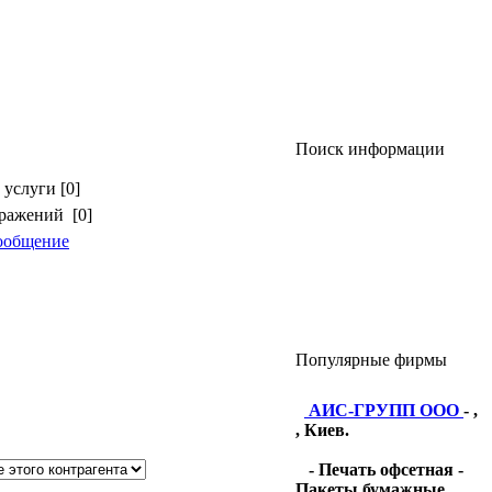
Поиск информации
услуги [0]
бражений [0]
ообщение
Популярные фирмы
АИС-ГРУПП ООО
- ,
, Киев.
- Печать офсетная -
Пакеты бумажные