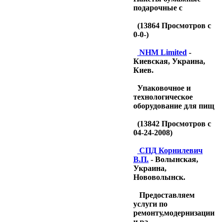
подарочные с
(
13864
Просмотров с
0-0-)
NHM Limited
-
Киевская, Украина,
Киев.
Упаковочное и
технологическое
оборудование для пищ
(
13842
Просмотров с
04-24-2008)
CПД Корнилевич
В.П.
- Волынская,
Украина,
Нововолынск.
Предоставляем
услуги по
ремонту,модернизации
и ра