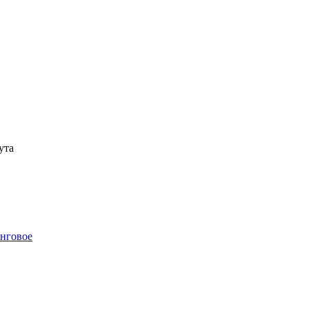
ута
инговое