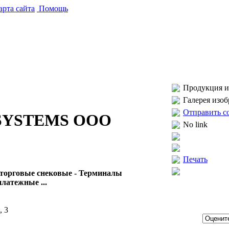
рта сайта
Помощь
Продукция и 
Галерея изо
Отправить с
SYSTEMS ООО
No link
Печать
 торговые снековые - Терминалы
латежные ...
, 3