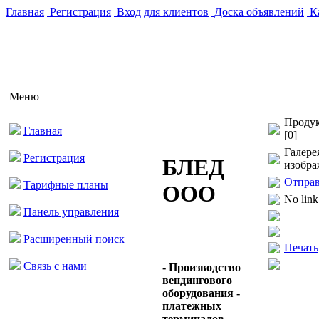
Главная
Регистрация
Вход для клиентов
Доска объявлений
Ка
Меню
Продук
Главная
[0]
Галере
Регистрация
БЛЕД
изобра
Отправ
Тарифные планы
ООО
No link
Панель управления
Расширенный поиск
Печать
Связь с нами
- Производство
вендингового
оборудования -
платежных
терминалов,