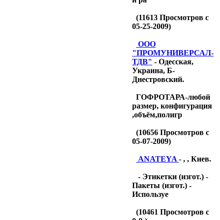
(
11613
Просмотров с
05-25-2009)
OOO
"ПРОМУНИВЕРСАЛ-
ТДB"
- Одесская,
Украина, Б-
Днестровский.
ГОФРОТАРА-любой
размер, конфигурация
,объём,полигр
(
10656
Просмотров с
05-07-2009)
ANATEYA
- , , Киев.
- Этикетки (изгот.) -
Пакеты (изгот.) -
Используе
(
10461
Просмотров с