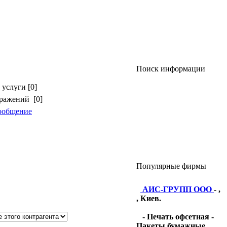
Поиск информации
услуги [0]
бражений [0]
ообщение
Популярные фирмы
АИС-ГРУПП ООО
- ,
, Киев.
- Печать офсетная -
Пакеты бумажные