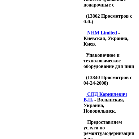
подарочные с
(
13862
Просмотров с
0-0-)
NHM Limited
-
Киевская, Украина,
Киев.
Упаковочное и
технологическое
оборудование для пищ
(
13840
Просмотров с
04-24-2008)
CПД Корнилевич
В.П.
- Волынская,
Украина,
Нововолынск.
Предоставляем
услуги по
ремонту,модернизации
и ра