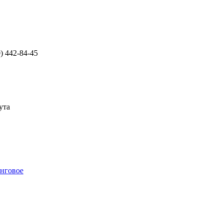
0) 442-84-45
ута
инговое