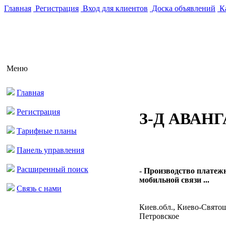
Главная
Регистрация
Вход для клиентов
Доска объявлений
Ка
Меню
Главная
Регистрация
З-Д АВАН
Тарифные планы
Панель управления
Расширенный поиск
- Производство платеж
мобильной связи ...
Связь с нами
Киев.обл., Киево-Святош
Петровское