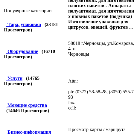
полуавтомат. для изготовлен
плоских пакетов - Аппараты
Популярные категории
полуавтомат. для изготовлени
х шовных пакетов (подушка) 
Изготовление упаковки для
Тара, упаковка
(
23181
цитрусов, овощей, фруктов ...
Просмотров)
58018 г.Черновцы, ул.Комарова,
4 эт.
Оборудование
(
16710
Черновцы
Просмотров)
Услуги
(
14765
Attn:
Просмотров)
ph: (0372) 58-58-28, (8050) 555-7
93
fax:
Моющие средства
cell:
(
14646
Просмотров)
Просмотр карты / маршрута
Бизнес-информация