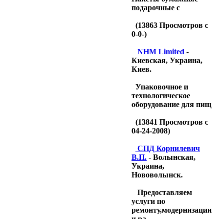
подарочные с
(
13863
Просмотров с
0-0-)
NHM Limited
-
Киевская, Украина,
Киев.
Упаковочное и
технологическое
оборудование для пищ
(
13841
Просмотров с
04-24-2008)
CПД Корнилевич
В.П.
- Волынская,
Украина,
Нововолынск.
Предоставляем
услуги по
ремонту,модернизации
и ра