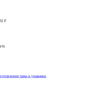
-32 F
ута
зготовления тары и упаковки