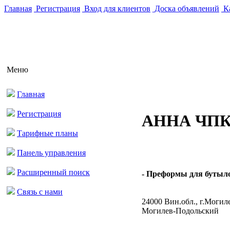
Главная
Регистрация
Вход для клиентов
Доска объявлений
Ка
Меню
Главная
Регистрация
АННА ЧП
Тарифные планы
Панель управления
Расширенный поиск
- Преформы для бутылок
Связь с нами
24000 Вин.обл., г.Могил
Могилев-Подольский