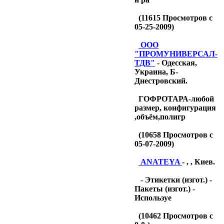
(
11615
Просмотров с
05-25-2009)
OOO
"ПРОМУНИВЕРСАЛ-
ТДB"
- Одесская,
Украина, Б-
Днестровский.
ГОФРОТАРА-любой
размер, конфигурация
,объём,полигр
(
10658
Просмотров с
05-07-2009)
ANATEYA
- , , Киев.
- Этикетки (изгот.) -
Пакеты (изгот.) -
Используе
(
10462
Просмотров с