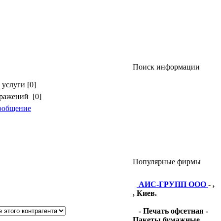
Поиск информации
услуги [0]
бражений [0]
ообщение
Популярные фирмы
АИС-ГРУПП ООО
- ,
, Киев.
- Печать офсетная -
Пакеты бумажные