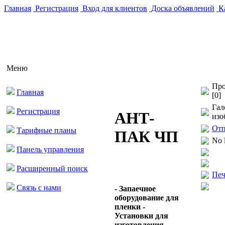
Главная
Регистрация
Вход для клиентов
Доска объявлений
Ка
Меню
Про
Главная
[0]
Гал
Регистрация
АНТ-
изо
Отп
Тарифные планы
ПАК ЧП
No 
Панель управления
Расширенный поиск
Печ
Связь с нами
- Запаечное
оборудование для
пленки -
Установки для
изготовления