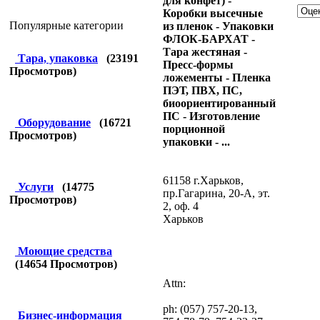
для конфет) -
Коробки высечные
Популярные категории
из пленок - Упаковки
ФЛОК-БАРХАТ -
Тара жестяная -
Тара, упаковка
(
23191
Пресс-формы
Просмотров)
ложементы - Пленка
ПЭТ, ПВХ, ПС,
биоориентированный
ПС - Изготовление
Оборудование
(
16721
порционной
Просмотров)
упаковки - ...
61158 г.Харьков,
Услуги
(
14775
пр.Гагарина, 20-А, эт.
Просмотров)
2, оф. 4
Харьков
Моющие средства
(
14654
Просмотров)
Attn:
ph: (057) 757-20-13,
Бизнес-информация