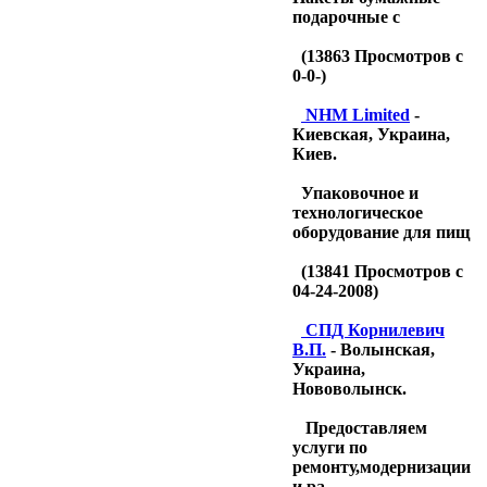
подарочные с
(
13863
Просмотров с
0-0-)
NHM Limited
-
Киевская, Украина,
Киев.
Упаковочное и
технологическое
оборудование для пищ
(
13841
Просмотров с
04-24-2008)
CПД Корнилевич
В.П.
- Волынская,
Украина,
Нововолынск.
Предоставляем
услуги по
ремонту,модернизации
и ра