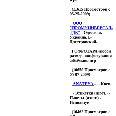
(
11615
Просмотров с
05-25-2009)
OOO
"ПРОМУНИВЕРСАЛ-
ТДB"
- Одесская,
Украина, Б-
Днестровский.
ГОФРОТАРА-любой
размер, конфигурация
,объём,полигр
(
10658
Просмотров с
05-07-2009)
ANATEYA
- , , Киев.
- Этикетки (изгот.) -
Пакеты (изгот.) -
Используе
(
10462
Просмотров с