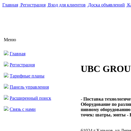
Главная
Регистрация
Вход для клиентов
Доска объявлений
Ка
Меню
Главная
Регистрация
UBC GROUP
Тарифные планы
Панель управления
Расширенный поиск
- Поставка технологиче
Оборудование по разли
Связь с нами
пивному оборудованию 
точек: шатры, зонты - К
61024 г.Харьков, ул.Лерм