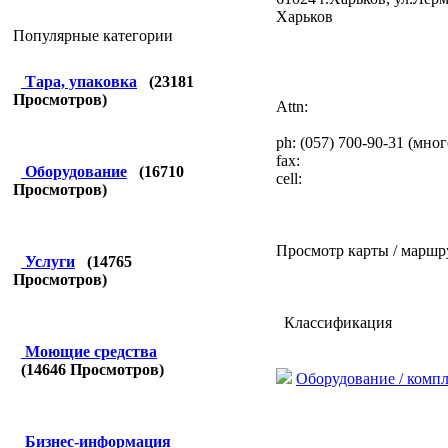
Харьков
Популярные категории
Тара, упаковка
(
23181
Просмотров)
Attn:
ph: (057) 700-90-31 (мног
fax:
Оборудование
(
16710
cell:
Просмотров)
Просмотр карты / маршр
Услуги
(
14765
Просмотров)
Классификация
Моющие средства
(
14646
Просмотров)
Оборудование / комп
Бизнес-информация