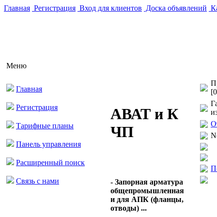
Главная
Регистрация
Вход для клиентов
Доска объявлений
Ка
Меню
П
Главная
[0
Г
Регистрация
АВАТ и К
и
О
Тарифные планы
ЧП
N
Панель управления
Расширенный поиск
П
Связь с нами
- Запорная арматура
общепромышленная
и для АПК (фланцы,
отводы) ...