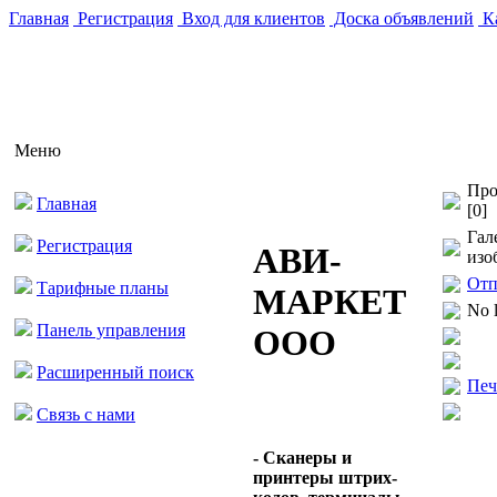
Главная
Регистрация
Вход для клиентов
Доска объявлений
Ка
Меню
Про
Главная
[0]
Гал
Регистрация
АВИ-
изо
Отп
Тарифные планы
МАРКЕТ
No 
Панель управления
ООО
Расширенный поиск
Печ
Связь с нами
- Сканеры и
принтеры штрих-