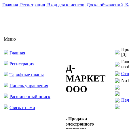
Главная
Регистрация
Вход для клиентов
Доска объявлений
Ка
Меню
Про
Главная
[0]
Гал
Регистрация
Д-
изо
Отп
Тарифные планы
МАРКЕТ
No 
Панель управления
ООО
Расширенный поиск
Печ
Связь с нами
- Продажа
электронного