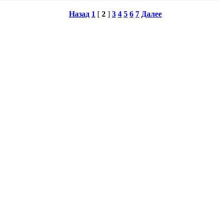
Назад
1
[
2
]
3
4
5
6
7
Далее