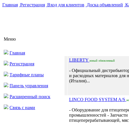
Главная
Регистрация
Вход для клиентов
Доска объявлений
Ка
Меню
Главная
LIBERTY
новый
обновленный
Регистрация
- Официальный дистрибьютор
Тарифные планы
и расходных материалов для н
(Италия)...
Панель управления
Расширенный поиск
LINCO FOOD SYSTEM A/S
н
Связь с нами
- Оборудование для птицепе
промышленностей - Запчасти 
птицеперерабатывающей, мяс