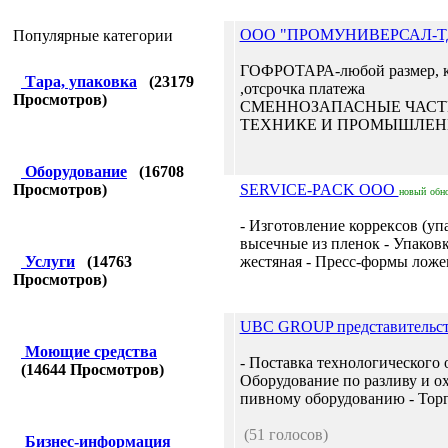
OOO "ПРОМУНИВЕРСАЛ-Т
Популярные категории
ГОФРОТАРА-любой размер, к
Тара, упаковка
(
23179
,отсрочка платежа
Просмотров)
СМЕННОЗАПАСНЫЕ ЧАСТИ
ТЕХНИКЕ И ПРОМЫШЛЕНН
Оборудование
(
16708
Просмотров)
SERVICE-PACK ООО
новый
обн
- Изготовление коррексов (уп
высечные из пленок - Упако
Услуги
(
14763
жестяная - Пресс-формы ложем
Просмотров)
UBC GROUP представительс
Моющие средства
- Поставка технологического 
(
14644
Просмотров)
Оборудование по разливу и о
пивному оборудованию - Торго
(51 голосов)
Бизнес-информация