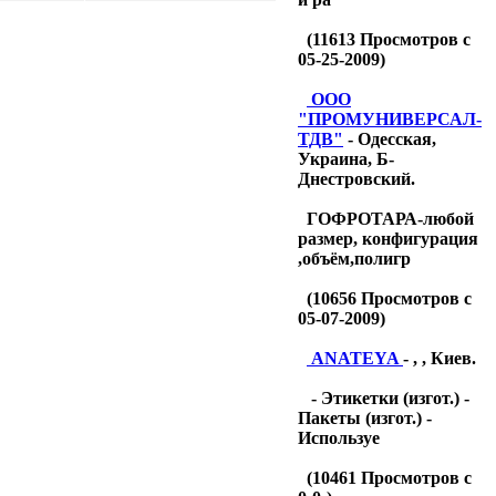
(
11613
Просмотров с
05-25-2009)
OOO
"ПРОМУНИВЕРСАЛ-
ТДB"
- Одесская,
Украина, Б-
Днестровский.
ГОФРОТАРА-любой
размер, конфигурация
,объём,полигр
(
10656
Просмотров с
05-07-2009)
ANATEYA
- , , Киев.
- Этикетки (изгот.) -
Пакеты (изгот.) -
Используе
(
10461
Просмотров с