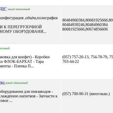
ДB"
новый
обновленный
онфигурация ,объём,полиграфия
80484960384,80681925666,8
80484939246,80484960384
 К ПЕРЕГРУЗОЧНОЙ
80681925666,80674856606
ОМУ ОБОРУДОВАНИ...
овленный
аковка для конфет) - Коробки
(057) 757-20-13, 754-78-79, 7
вки ФЛОК-БАРХАТ - Тара
703-44-22
енты - Пленка П...
тво
новый
обновленный
оборудования для пивзаводов -
(057) 700-90-31 (многокан.)
хлаждению напитков - Запчасти к
вое ...