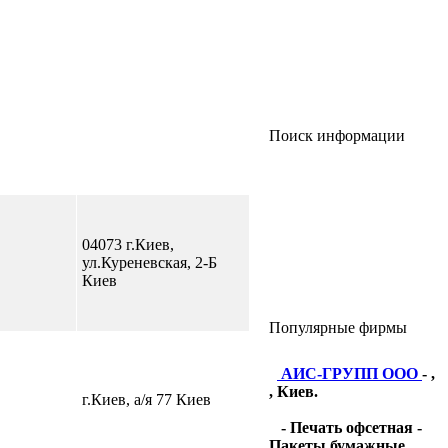
Поиск информации
04073 г.Киев,
ул.Куреневская, 2-Б
Киев
Популярные фирмы
АИС-ГРУПП ООО
- ,
, Киев.
г.Киев, а/я 77 Киев
- Печать офсетная -
Пакеты бумажные