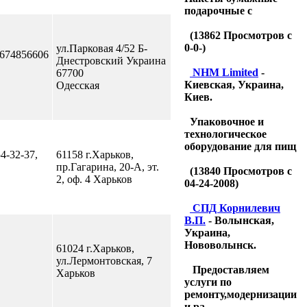
подарочные с
(
13862
Просмотров с
0-0-)
ул.Парковая 4/52 Б-
0674856606
Днестровский Украина
NHM Limited
-
67700
Киевская, Украина,
Одесская
Киев.
Упаковочное и
технологическое
оборудование для пищ
54-32-37,
61158 г.Харьков,
пр.Гагарина, 20-А, эт.
(
13840
Просмотров с
2, оф. 4 Харьков
04-24-2008)
CПД Корнилевич
В.П.
- Волынская,
Украина,
Нововолынск.
61024 г.Харьков,
ул.Лермонтовская, 7
Предоставляем
Харьков
услуги по
ремонту,модернизации
и ра