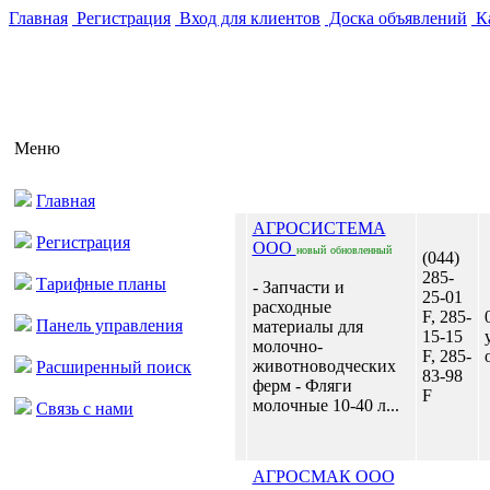
Главная
Регистрация
Вход для клиентов
Доска объявлений
Ка
Меню
Главная
АГРОСИСТЕМА
Регистрация
ООО
новый
обновленный
(044)
285-
Тарифные планы
- Запчасти и
25-01
расходные
F, 285-
Панель управления
материалы для
15-15
молочно-
F, 285-
животноводческих
Расширенный поиск
83-98
ферм - Фляги
F
молочные 10-40 л...
Связь с нами
АГРОСМАК ООО