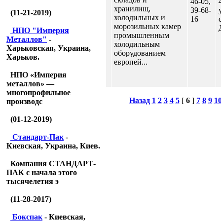
46-05,
хранилищ,
39-68-
(11-21-2019)
холодильных и
16
морозильных камер
НПО "Империя
промышленным
Металлов"
-
холодильным
Харьковская, Украина,
оборудованием
Харьков.
европей...
НПО «Империя
металлов» —
многопрофильное
Назад
1
2
3
4
5
[
6
]
7
8
9
1
производс
(01-12-2019)
Стандарт-Пак
-
Киевская, Украина, Киев.
Компания СТАНДАРТ-
ПАК с начала этого
тысячелетия э
(11-28-2017)
Бокспак
- Киевская,