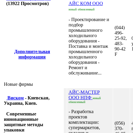
(
13922
Просмотров)
АЙС КОМ ООО
новый
обновленный
- Проектирование и
подбор
(044)
промышленного
496-
холодильного
25-92,
оборудования -
483-
Поставка и монтаж
90-42
Дополнительная
промышленного
F
информация
холодильного
оборудования -
Ремонт и
обслуживание...
Новые фирмы
АЙС-МАСТЕР
ООО НПФ
Виском
- Киевская,
новый
обновленный
Украина, Киев.
- Разработка
Современные
проектов
инновационные
комплектации:
(056)
защитные методы
супермаркетов,
370-
упаковки
складов и