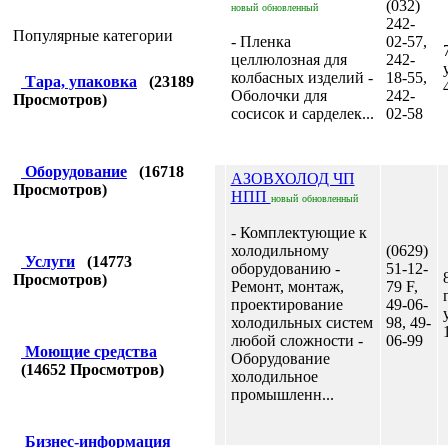
(032)
новый
обновленный
242-
Популярные категории
- Пленка
02-57,
целлюлозная для
242-
колбасных изделий -
18-55,
Тара, упаковка
(
23189
Оболочки для
242-
Просмотров)
сосисок и сарделек...
02-58
Оборудование
(
16718
АЗОВХОЛОД ЧП
Просмотров)
НПП
новый
обновленный
- Комплектующие к
холодильному
(0629)
Услуги
(
14773
оборудованию -
51-12-
Просмотров)
Ремонт, монтаж,
79 F,
проектирование
49-06-
холодильных систем
98, 49-
любой сложности -
06-99
Моющие средства
Оборудование
(
14652
Просмотров)
холодильное
промышленн...
Бизнес-информация