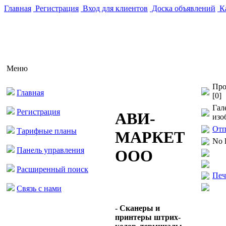
Главная
Регистрация
Вход для клиентов
Доска объявлений
Ка
Меню
Про
Главная
[0]
Гал
Регистрация
АВИ-
изо
Отп
Тарифные планы
МАРКЕТ
No 
Панель управления
ООО
Расширенный поиск
Печ
Связь с нами
- Сканеры и
принтеры штрих-