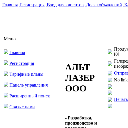
Главная
Регистрация
Вход для клиентов
Доска объявлений
Ка
Меню
Продук
Главная
[0]
Галере
Регистрация
АЛЬТ
изобра
Отправ
Тарифные планы
ЛАЗЕР
No link
Панель управления
ООО
Расширенный поиск
Печать
Связь с нами
- Разработка,
производство и