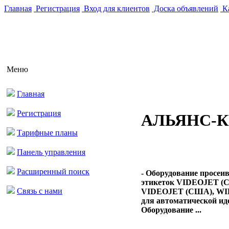
Главная
Регистрация
Вход для клиентов
Доска объявлений
Ка
Меню
Главная
Регистрация
АЛЬЯНС-
Тарифные планы
Панель управления
Расширенный поиск
- Оборудование прос
этикеток VIDEOJET (
Связь с нами
VIDEOJET (США), WIL
для автоматической и
Оборудование ...