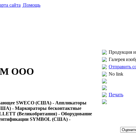
рта сайта
Помощь
Продукция и 
Галерея изо
Отправить с
КМ ООО
No link
Печать
еивающее SWECO (США) - Аппликаторы
США) - Маркираторы бесконтактные
LETT (Великобритания) - Оборудование
дентификации SYMBOL (США) -