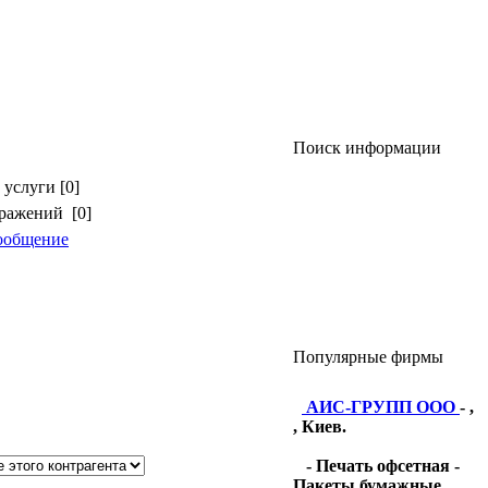
Поиск информации
услуги [0]
бражений [0]
ообщение
Популярные фирмы
АИС-ГРУПП ООО
- ,
, Киев.
- Печать офсетная -
Пакеты бумажные