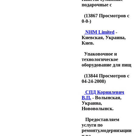
подарочные с
(
13867
Просмотров с
0-0-)
NHM Limited
-
Киевская, Украина,
Киев.
Упаковочное и
технологическое
оборудование для пищ
(
13844
Просмотров с
04-24-2008)
CПД Корнилевич
В.П.
- Волынская,
Украина,
Нововолынск.
Предоставляем
услуги по
ремонту,модернизации
и ра