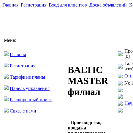
Главная
Регистрация
Вход для клиентов
Доска объявлений
Ка
Меню
Про
Главная
[0]
Гал
Регистрация
BALTIC
изо
Отп
Тарифные планы
MASTER
No l
Панель управления
филиал
Расширенный поиск
Печ
Связь с нами
- Производство,
продажа