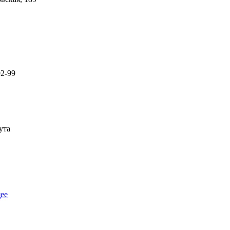
92-99
ута
ее