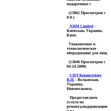
подарочные с
(
13862
Просмотров с
0-0-)
NHM Limited
-
Киевская, Украина,
Киев.
Упаковочное и
технологическое
оборудование для пищ
(
13840
Просмотров с
04-24-2008)
CПД Корнилевич
В.П.
- Волынская,
Украина,
Нововолынск.
Предоставляем
услуги по
ремонту,модернизации
и ра