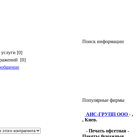
Поиск информации
услуги [0]
бражений [0]
ообщение
Популярные фирмы
АИС-ГРУПП ООО
- ,
, Киев.
- Печать офсетная -
Пакеты бумажные