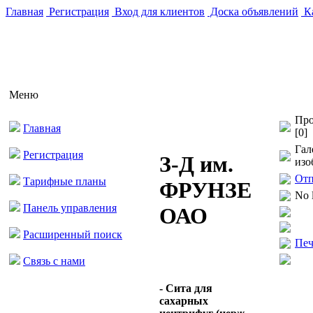
Главная
Регистрация
Вход для клиентов
Доска объявлений
Ка
Меню
Про
Главная
[0]
Гал
Регистрация
З-Д им.
изо
Отп
Тарифные планы
ФРУНЗЕ
No 
Панель управления
ОАО
Расширенный поиск
Печ
Связь с нами
- Сита для
сахарных