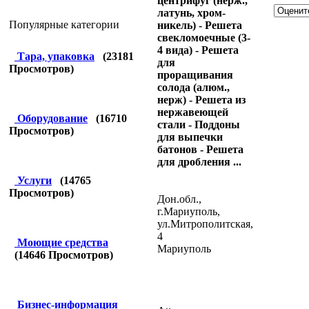
центрифуг (нерж.,
латунь, хром-
Популярные категории
никель) - Решета
свекломоечные (3-
4 вида) - Решета
Тара, упаковка
(
23181
для
Просмотров)
проращивания
солода (алюм.,
нерж) - Решета из
нержавеющей
Оборудование
(
16710
стали - Поддоны
Просмотров)
для выпечки
батонов - Решета
для дробления ...
Услуги
(
14765
Просмотров)
Дон.обл.,
г.Мариуполь,
ул.Митрополитская,
4
Моющие средства
Мариуполь
(
14646
Просмотров)
Бизнес-информация