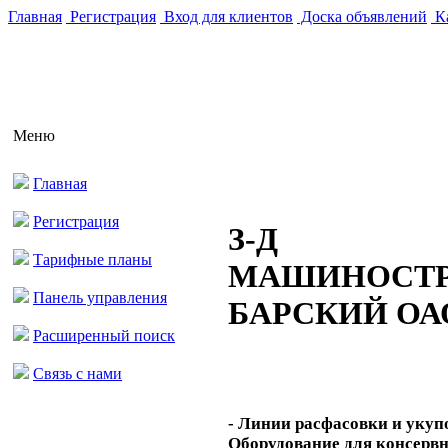
Главная
Регистрация
Вход для клиентов
Доска объявлений
Ка
Меню
Главная
Регистрация
З-Д
Тарифные планы
МАШИНОСТ
Панель управления
БАРСКИЙ ОА
Расширенный поиск
Связь с нами
- Линии расфасовки и укупо
Оборудование для консерв