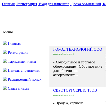
Главная
Регистрация
Вход для клиентов
Доска объявлений
Ка
Меню
Главная
ГОРОД ТЕХНОЛОГИЙ ООО
Регистрация
новый
обновленный
Тарифные планы
- Холодильное и торговое
оборудование - Оборудование
Панель управления
для общепита в
ассортименте...
Расширенный поиск
Связь с нами
ЄВРОТОРГСЕРВІС ТЗОВ
новый
обновленный
- Продаж, сервісне