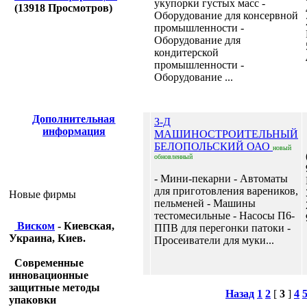
укупорки густых масс -
(
13918
Просмотров)
Оборудование для консервной
промышленности -
Оборудование для
кондитерской
промышленности -
Оборудование ...
Дополнительная
З-Д
информация
МАШИНОСТРОИТЕЛЬНЫЙ
БЕЛОПОЛЬСКИЙ ОАО
новый
обновленный
- Мини-пекарни - Автоматы
для приготовления вареников,
Новые фирмы
пельменей - Машины
тестомесильные - Насосы П6-
Виском
- Киевская,
ППВ для перегонки патоки -
Украина, Киев.
Просеиватели для муки...
Современные
инновационные
защитные методы
Назад
1
2
[
3
]
4
упаковки