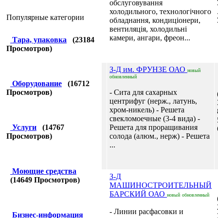
обслуговування
холодильного, технологічного
Популярные категории
обладнання, кондиціонери,
вентиляція, холодильні
камери, ангари, фреон...
Тара, упаковка
(
23184
Просмотров)
З-Д им. ФРУНЗЕ ОАО
новый
обновленный
Оборудование
(
16712
Просмотров)
- Сита для сахарных
центрифуг (нерж., латунь,
хром-никель) - Решета
свекломоечные (3-4 вида) -
Услуги
(
14767
Решета для проращивания
Просмотров)
солода (алюм., нерж) - Решета
...
Моющие средства
З-Д
(
14649
Просмотров)
МАШИНОСТРОИТЕЛЬНЫЙ
БАРСКИЙ ОАО
новый
обновленный
- Линии расфасовки и
Бизнес-информация