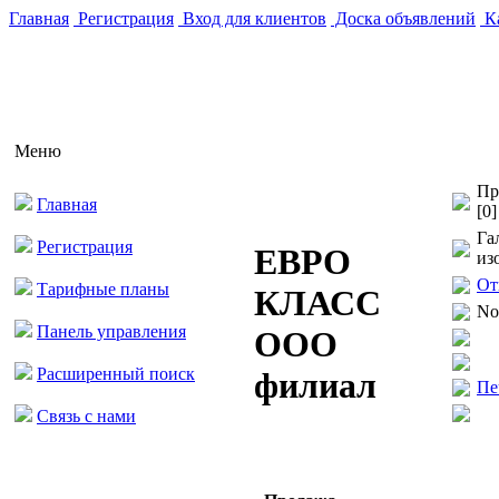
Главная
Регистрация
Вход для клиентов
Доска объявлений
Ка
Меню
Пр
Главная
[0]
Га
Регистрация
ЕВРО
из
От
Тарифные планы
КЛАСС
No
Панель управления
ООО
Расширенный поиск
филиал
Пе
Связь с нами