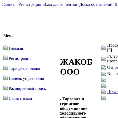
Главная
Регистрация
Вход для клиентов
Доска объявлений
Ка
Меню
Проду
Главная
[0]
Галер
Регистрация
ЖАКОБ
изобр
Отпра
Тарифные планы
ООО
No li
Панель управления
Расширенный поиск
Печат
Связь с нами
- Торговля и
сервисное
обслуживание
холодильного
оборудования