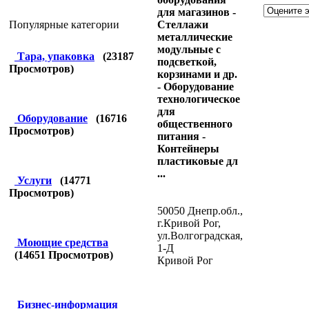
для магазинов -
Стеллажи
Популярные категории
металлические
модульные с
Тара, упаковка
(
23187
подсветкой,
Просмотров)
корзинами и др.
- Оборудование
технологическое
для
Оборудование
(
16716
общественного
Просмотров)
питания -
Контейнеры
пластиковые дл
...
Услуги
(
14771
Просмотров)
50050 Днепр.обл.,
г.Кривой Рог,
ул.Волгоградская,
Моющие средства
1-Д
(
14651
Просмотров)
Кривой Рог
Бизнес-информация