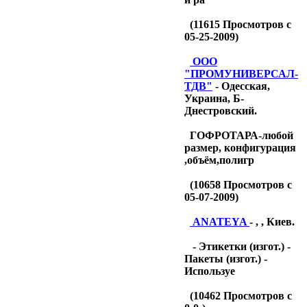
(
11615
Просмотров с
05-25-2009)
OOO
"ПРОМУНИВЕРСАЛ-
ТДB"
- Одесская,
Украина, Б-
Днестровский.
ГОФРОТАРА-любой
размер, конфигурация
,объём,полигр
(
10658
Просмотров с
05-07-2009)
ANATEYA
- , , Киев.
- Этикетки (изгот.) -
Пакеты (изгот.) -
Используе
(
10462
Просмотров с