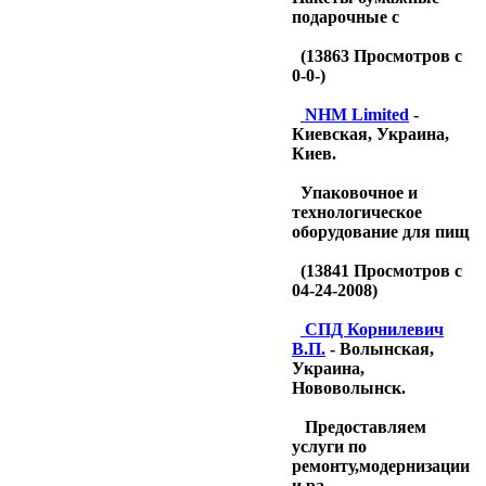
подарочные с
(
13863
Просмотров с
0-0-)
NHM Limited
-
Киевская, Украина,
Киев.
Упаковочное и
технологическое
оборудование для пищ
(
13841
Просмотров с
04-24-2008)
CПД Корнилевич
В.П.
- Волынская,
Украина,
Нововолынск.
Предоставляем
услуги по
ремонту,модернизации
и ра