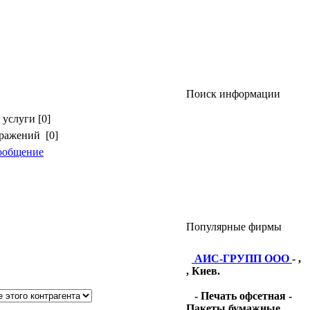
Поиск информации
услуги [0]
бражений [0]
ообщение
Популярные фирмы
АИС-ГРУПП ООО
- ,
, Киев.
- Печать офсетная -
Пакеты бумажные