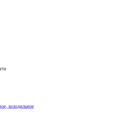
ута
вое, холодильное