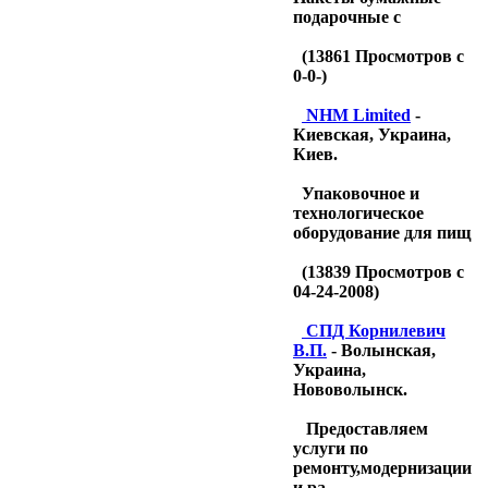
подарочные с
(
13861
Просмотров с
0-0-)
NHM Limited
-
Киевская, Украина,
Киев.
Упаковочное и
технологическое
оборудование для пищ
(
13839
Просмотров с
04-24-2008)
CПД Корнилевич
В.П.
- Волынская,
Украина,
Нововолынск.
Предоставляем
услуги по
ремонту,модернизации
и ра