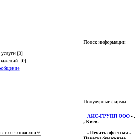
Поиск информации
услуги [0]
бражений [0]
ообщение
Популярные фирмы
АИС-ГРУПП ООО
- ,
, Киев.
- Печать офсетная -
Пакеты бумажные