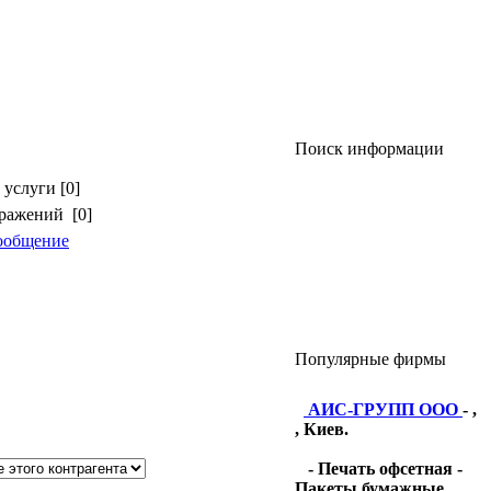
Поиск информации
услуги [0]
бражений [0]
ообщение
Популярные фирмы
АИС-ГРУПП ООО
- ,
, Киев.
- Печать офсетная -
Пакеты бумажные