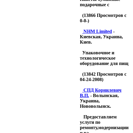
подарочные с
(
13866
Просмотров с
0-0-)
NHM Limited
-
Киевская, Украина,
Киев.
Упаковочное и
технологическое
оборудование для пищ
(
13842
Просмотров с
04-24-2008)
CПД Корнилевич
В.П.
- Волынская,
Украина,
Нововолынск.
Предоставляем
услуги по
ремонту,модернизации
и ра