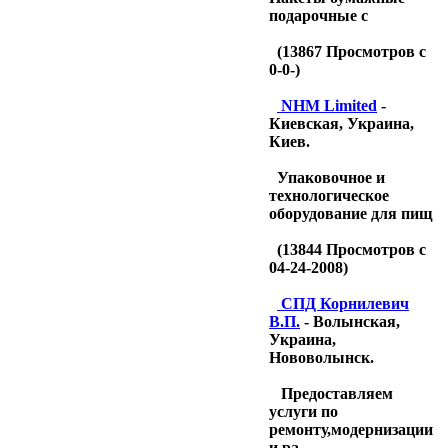
подарочные с
(
13867
Просмотров с
0-0-)
NHM Limited
-
Киевская, Украина,
Киев.
Упаковочное и
технологическое
оборудование для пищ
(
13844
Просмотров с
04-24-2008)
CПД Корнилевич
В.П.
- Волынская,
Украина,
Нововолынск.
Предоставляем
услуги по
ремонту,модернизации
и ра