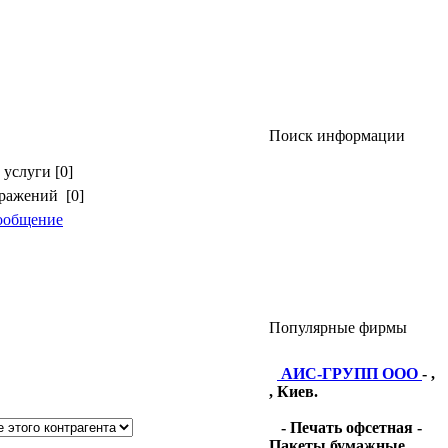
Поиск информации
услуги [0]
бражений [0]
ообщение
Популярные фирмы
АИС-ГРУПП ООО
- ,
, Киев.
- Печать офсетная -
Пакеты бумажные