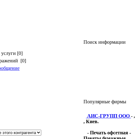
Поиск информации
услуги [0]
бражений [0]
ообщение
Популярные фирмы
АИС-ГРУПП ООО
- ,
, Киев.
- Печать офсетная -
Пакеты бумажные