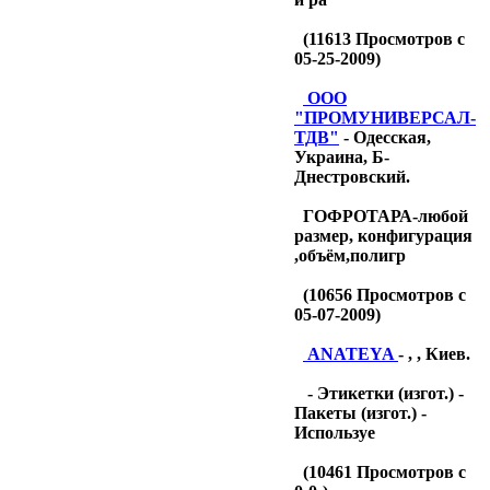
(
11613
Просмотров с
05-25-2009)
OOO
"ПРОМУНИВЕРСАЛ-
ТДB"
- Одесская,
Украина, Б-
Днестровский.
ГОФРОТАРА-любой
размер, конфигурация
,объём,полигр
(
10656
Просмотров с
05-07-2009)
ANATEYA
- , , Киев.
- Этикетки (изгот.) -
Пакеты (изгот.) -
Используе
(
10461
Просмотров с