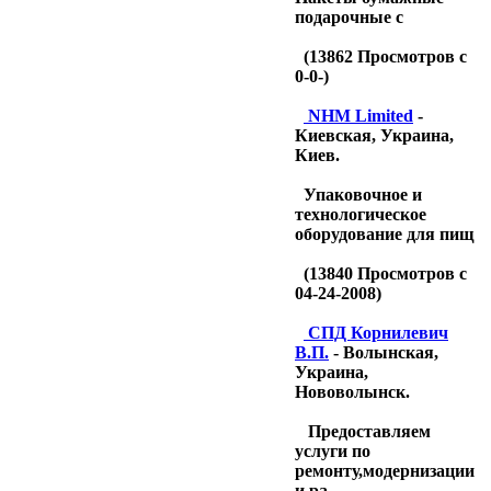
подарочные с
(
13862
Просмотров с
0-0-)
NHM Limited
-
Киевская, Украина,
Киев.
Упаковочное и
технологическое
оборудование для пищ
(
13840
Просмотров с
04-24-2008)
CПД Корнилевич
В.П.
- Волынская,
Украина,
Нововолынск.
Предоставляем
услуги по
ремонту,модернизации
и ра