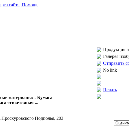
рта сайта
Помощь
Продукция и 
Галерея изо
Отправить с
No link
Печать
емые материалы: - Бумага
га этикеточная ...
л.Проскуровского Подполья, 203