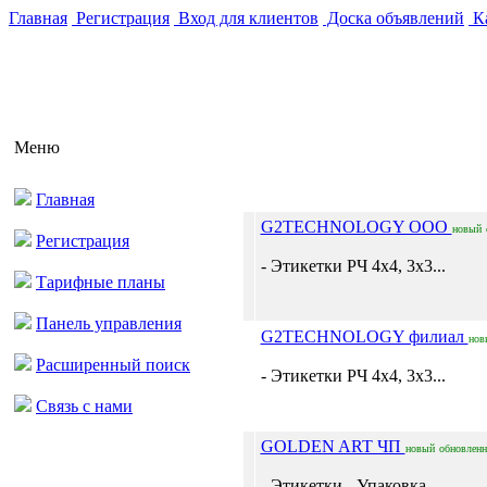
Главная
Регистрация
Вход для клиентов
Доска объявлений
Ка
Меню
Главная
G2TECHNOLOGY ООО
новый
Регистрация
- Этикетки РЧ 4х4, 3х3...
Тарифные планы
Панель управления
G2TECHNOLOGY филиал
нов
Расширенный поиск
- Этикетки РЧ 4х4, 3х3...
Связь с нами
GOLDEN ART ЧП
новый
обновлен
- Этикетки - Упаковка...