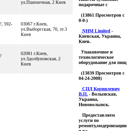
ул.Пшеничная, 2 Киев
подарочные с
(
13861
Просмотров с
0-0-)
F, 592-
03067 г.Киев,
ул.Выборгская, 70, эт.3
NHM Limited
-
Киев
Киевская, Украина,
Киев.
Упаковочное и
02081 г.Киев,
F
технологическое
ул.Здолбуновская, 2
оборудование для пищ
Киев
(
13839
Просмотров с
04-24-2008)
CПД Корнилевич
В.П.
- Волынская,
Украина,
Нововолынск.
Предоставляем
услуги по
ремонту,модернизации
и ра