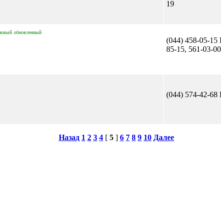
19
новый
обновленный
(044) 458-05-15 
85-15, 561-03-00
(044) 574-42-68 
Назад
1
2
3
4
[
5
]
6
7
8
9
10
Далее