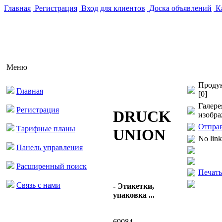
Главная
Регистрация
Вход для клиентов
Доска объявлений
Ка
Меню
Продук
Главная
[0]
Галере
Регистрация
DRUCK
изобра
Отпра
Тарифные планы
UNION
No link
Панель управления
Расширенный поиск
Печать
Связь с нами
- Этикетки,
упаковка ...
69084