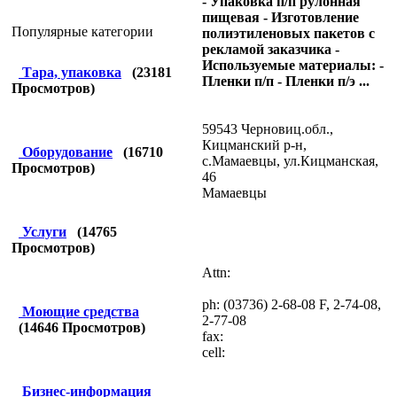
- Упаковка п/п рулонная
пищевая - Изготовление
Популярные категории
полиэтиленовых пакетов с
рекламой заказчика -
Используемые материалы: -
Тара, упаковка
(
23181
Пленки п/п - Пленки п/э ...
Просмотров)
59543 Черновиц.обл.,
Кицманский р-н,
Оборудование
(
16710
с.Мамаевцы, ул.Кицманская,
Просмотров)
46
Мамаевцы
Услуги
(
14765
Просмотров)
Attn:
ph: (03736) 2-68-08 F, 2-74-08,
Моющие средства
2-77-08
(
14646
Просмотров)
fax:
cell:
Бизнес-информация