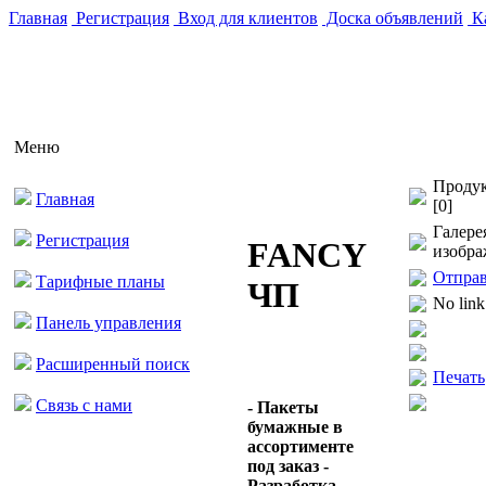
Главная
Регистрация
Вход для клиентов
Доска объявлений
Ка
Меню
Продук
Главная
[0]
Галере
Регистрация
FANCY
изобра
Отправ
Тарифные планы
ЧП
No link
Панель управления
Расширенный поиск
Печать
Связь с нами
- Пакеты
бумажные в
ассортименте
под заказ -
Разработка