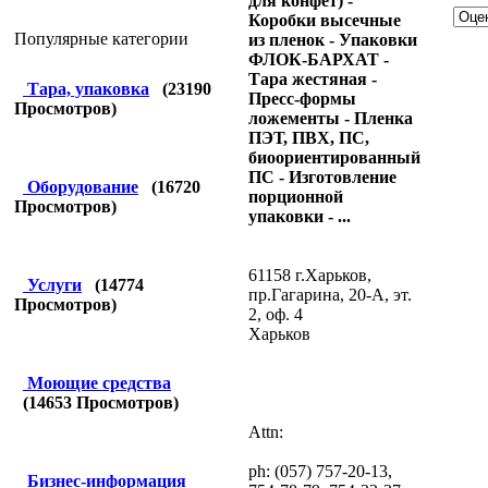
для конфет) -
Коробки высечные
Популярные категории
из пленок - Упаковки
ФЛОК-БАРХАТ -
Тара жестяная -
Тара, упаковка
(
23190
Пресс-формы
Просмотров)
ложементы - Пленка
ПЭТ, ПВХ, ПС,
биоориентированный
ПС - Изготовление
Оборудование
(
16720
порционной
Просмотров)
упаковки - ...
61158 г.Харьков,
Услуги
(
14774
пр.Гагарина, 20-А, эт.
Просмотров)
2, оф. 4
Харьков
Моющие средства
(
14653
Просмотров)
Attn:
ph: (057) 757-20-13,
Бизнес-информация