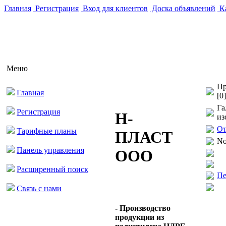
Главная
Регистрация
Вход для клиентов
Доска объявлений
Ка
Меню
Пр
Главная
[0]
Га
Регистрация
Н-
из
От
Тарифные планы
ПЛАСТ
No
Панель управления
ООО
Расширенный поиск
Пе
Связь с нами
- Производство
продукции из