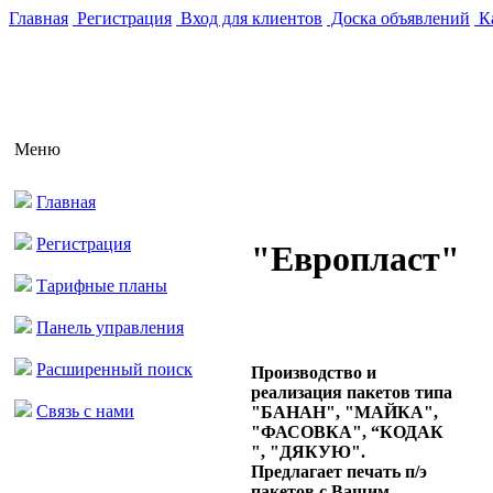
Главная
Регистрация
Вход для клиентов
Доска объявлений
Ка
Меню
Главная
Регистрация
"Европласт"
Тарифные планы
Панель управления
Расширенный поиск
Производство и
реализация пакетов типа
Связь с нами
"БАНАН", "МАЙКА",
"ФАСОВКА", “КОДАК
", "ДЯКУЮ".
Предлагает печать п/э
пакетов с Вашим