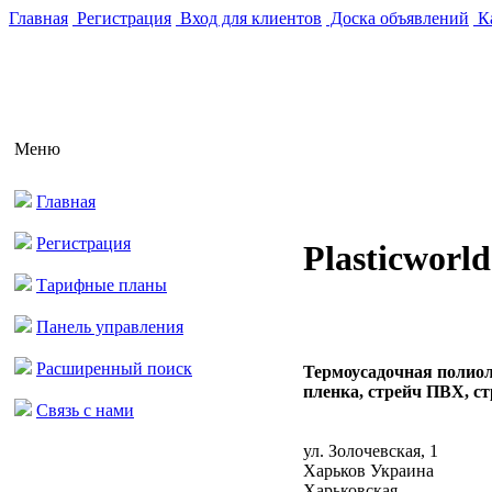
Главная
Регистрация
Вход для клиентов
Доска объявлений
Ка
Меню
Главная
Регистрация
Plasticworl
Тарифные планы
Панель управления
Расширенный поиск
Термоусадочная полио
пленка, стрейч ПВХ, стр
Связь с нами
ул. Золочевская, 1
Харьков Украина
Харьковская