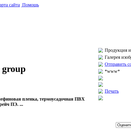
рта сайта
Помощь
Продукция и 
Галерея изо
Отправить с
d group
*www*
Печать
лефиновая пленка, термоусадочная ПВХ
ейч ПЭ. ...