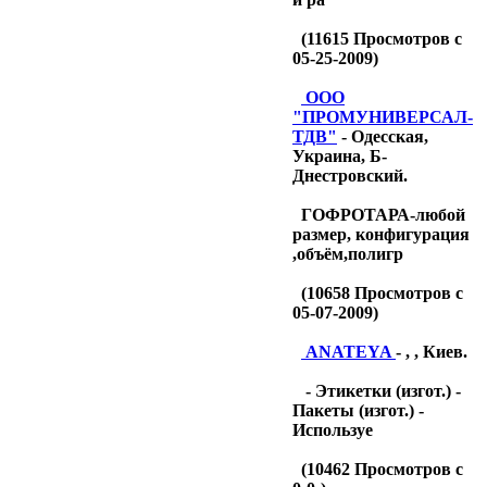
(
11615
Просмотров с
05-25-2009)
OOO
"ПРОМУНИВЕРСАЛ-
ТДB"
- Одесская,
Украина, Б-
Днестровский.
ГОФРОТАРА-любой
размер, конфигурация
,объём,полигр
(
10658
Просмотров с
05-07-2009)
ANATEYA
- , , Киев.
- Этикетки (изгот.) -
Пакеты (изгот.) -
Используе
(
10462
Просмотров с