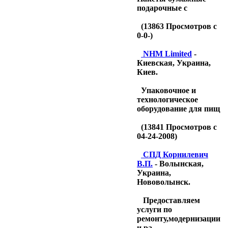
подарочные с
(
13863
Просмотров с
0-0-)
NHM Limited
-
Киевская, Украина,
Киев.
Упаковочное и
технологическое
оборудование для пищ
(
13841
Просмотров с
04-24-2008)
CПД Корнилевич
В.П.
- Волынская,
Украина,
Нововолынск.
Предоставляем
услуги по
ремонту,модернизации
и ра