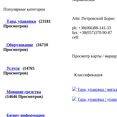
Популярные категории
Attn: Петровский Борис
Тара, упаковка
(
23181
Просмотров)
ph: +38(066)88-141-33
fax: +38(057)370-90-87
cell:
Оборудование
(
16710
Просмотров)
Просмотр карты / маршр
Услуги
(
14765
Просмотров)
Классификация
Тара, упаковка / мягк
Моющие средства
(
14646
Просмотров)
Тара, упаковка / упа
Бизнес-информация