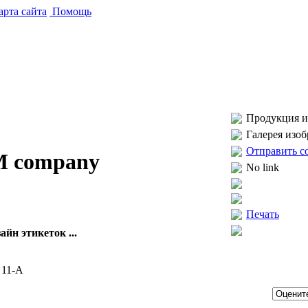
рта сайта
Помощь
Продукция и 
Галерея изо
Отправить с
 company
No link
Печать
зайн этикеток ...
 11-А