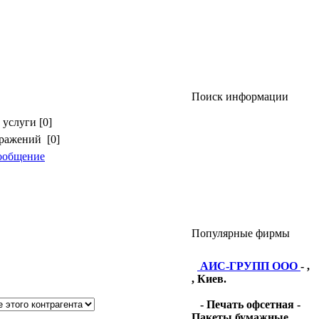
Поиск информации
услуги [0]
бражений [0]
ообщение
Популярные фирмы
АИС-ГРУПП ООО
- ,
, Киев.
- Печать офсетная -
Пакеты бумажные