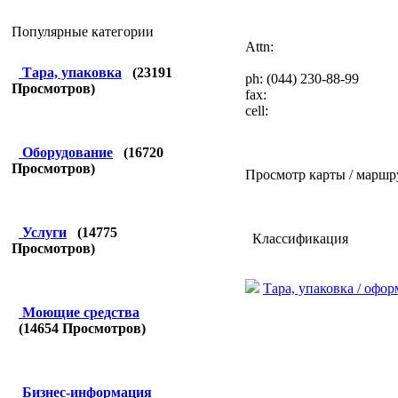
Популярные категории
Attn:
Тара, упаковка
(
23191
ph: (044) 230-88-99
Просмотров)
fax:
cell:
Оборудование
(
16720
Просмотров)
Просмотр карты / маршр
Услуги
(
14775
Классификация
Просмотров)
Тара, упаковка / офо
Моющие средства
(
14654
Просмотров)
Бизнес-информация