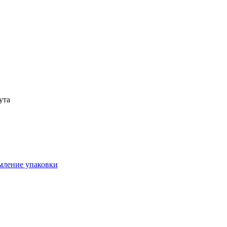
ута
рмление упаковки