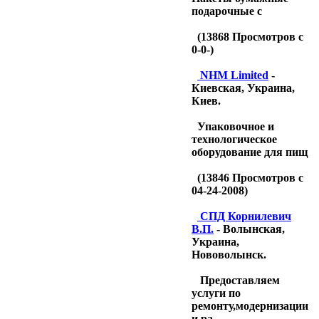
подарочные с
(
13868
Просмотров с
0-0-)
NHM Limited
-
Киевская, Украина,
Киев.
Упаковочное и
технологическое
оборудование для пищ
(
13846
Просмотров с
04-24-2008)
CПД Корнилевич
В.П.
- Волынская,
Украина,
Нововолынск.
Предоставляем
услуги по
ремонту,модернизации
и ра