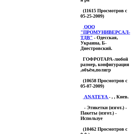
(
11615
Просмотров с
05-25-2009)
OOO
"ПРОМУНИВЕРСАЛ-
ТДB"
- Одесская,
Украина, Б-
Днестровский.
ГОФРОТАРА-любой
размер, конфигурация
,объём,полигр
(
10658
Просмотров с
05-07-2009)
ANATEYA
- , , Киев.
- Этикетки (изгот.) -
Пакеты (изгот.) -
Используе
(
10462
Просмотров с