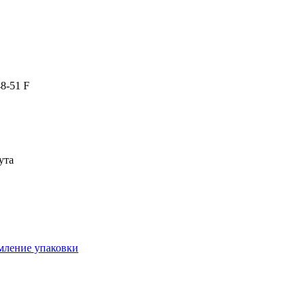
48-51 F
ута
рмление упаковки