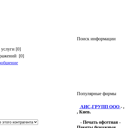
Поиск информации
услуги [0]
бражений [0]
ообщение
Популярные фирмы
АИС-ГРУПП ООО
- ,
, Киев.
- Печать офсетная -
Пакеты бумажные