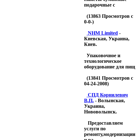
подарочные с
(
13863
Просмотров с
0-0-)
NHM Limited
-
Киевская, Украина,
Киев.
Упаковочное и
технологическое
оборудование для пищ
(
13841
Просмотров с
04-24-2008)
CПД Корнилевич
В.П.
- Волынская,
Украина,
Нововолынск.
Предоставляем
услуги по
ремонту,модернизации
и ра