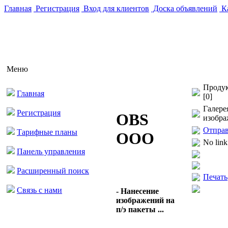
Главная
Регистрация
Вход для клиентов
Доска объявлений
Ка
Меню
Продук
Главная
[0]
Галере
Регистрация
OBS
изобра
Отправ
Тарифные планы
ООО
No link
Панель управления
Расширенный поиск
Печать
Связь с нами
- Нанесение
изображений на
п/э пакеты ...